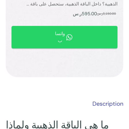
الذهبية؟ داخل الباقة الذهبية، ستحصل على باقة …
595.00
ر.س
3,150.00
ر.س
واتسا
ب
Description
ما هي الباقة الذهبية ولماذا