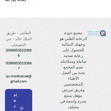
مجمع جودة
الطائف - طريق
الرعاية الطبي هو
الملك خالد - حي
وجهتك المثالية
الجفيجف
للحصول على
0096653522088
رعاية صحية
6
شاملة ومتكاملة.
0096653522088
يضم المجمع
7
نخبة من أفضل
qc.medical.sa@
الأطباء
gmail.com
المتخصصين
وفريق تمريض
مؤهل يتمتع
اح
ج
بخبرة واسعة في
ز
مختلف
مو