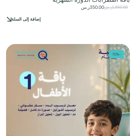
350.00
ر.س
1,350.00
ر.س
إضافة إلى السلة
-70%