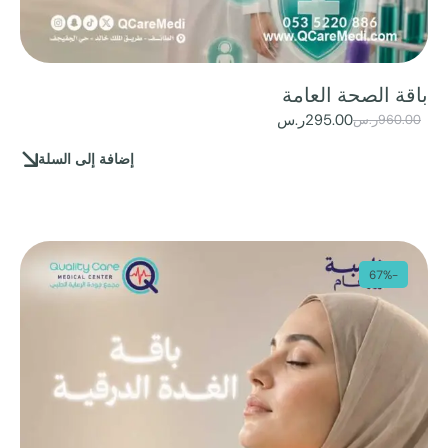
باقة الصحة العامة
295.00
ر.س
960.00
ر.س
إضافة إلى السلة
-67%