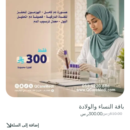
باقة النساء والولادة
300.00
ر.س
610.00
ر.س
إضافة إلى السلة