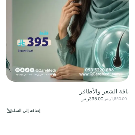
باقة الشعر والأظافر
395.00
ر.س
1,850.00
ر.س
إضافة إلى السلة