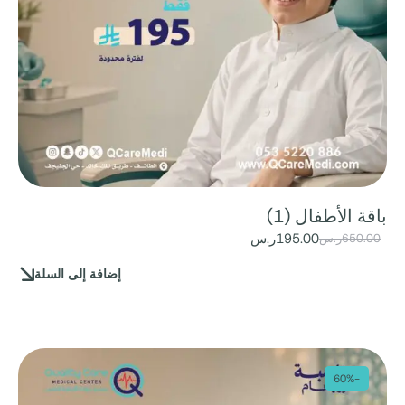
باقة الأطفال (1)
195.00
ر.س
650.00
ر.س
إضافة إلى السلة
-60%