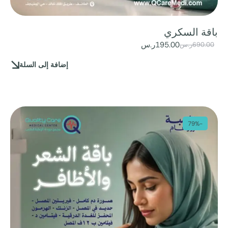
باقة السكري
195.00
ر.س
690.00
ر.س
إضافة إلى السلة
-79%