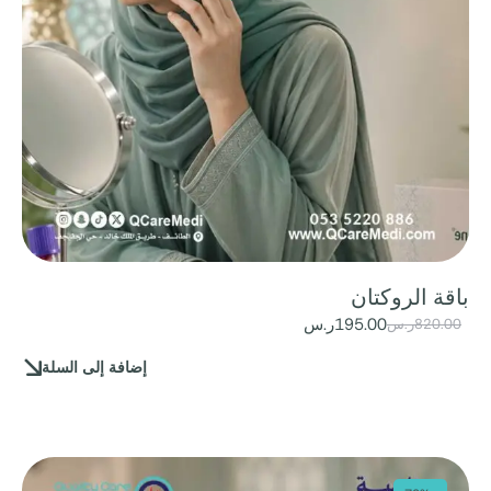
باقة الروكتان
195.00
ر.س
820.00
ر.س
إضافة إلى السلة