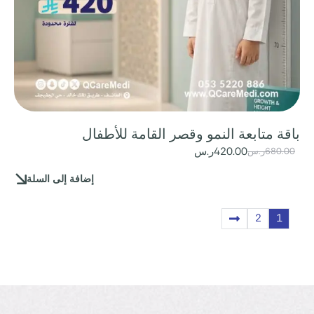
باقة متابعة النمو وقصر القامة للأطفال
420.00
ر.س
680.00
ر.س
إضافة إلى السلة
2
1