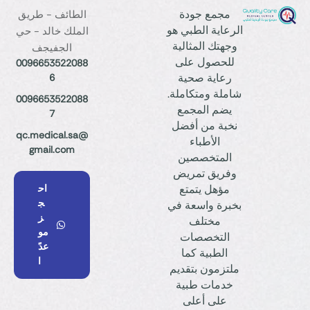
مجمع جودة
الطائف - طريق
الرعاية الطبي هو
الملك خالد - حي
وجهتك المثالية
الجفيجف
للحصول على
0096653522088
رعاية صحية
6
شاملة ومتكاملة.
0096653522088
يضم المجمع
7
نخبة من أفضل
qc.medical.sa@
الأطباء
gmail.com
المتخصصين
وفريق تمريض
مؤهل يتمتع
اح
ج
بخبرة واسعة في
ز
مختلف
مو
التخصصات
عدً
الطبية كما
ا
ملتزمون بتقديم
خدمات طبية
على أعلى