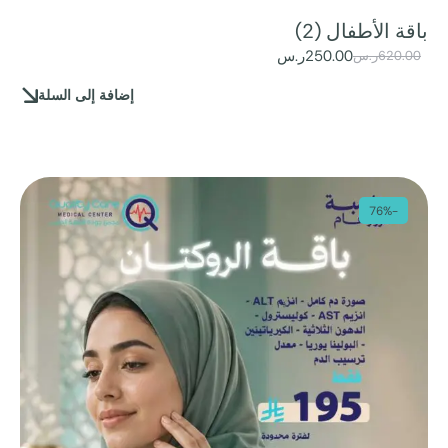
باقة الأطفال (2)
250.00
ر.س
620.00
ر.س
إضافة إلى السلة
-76%