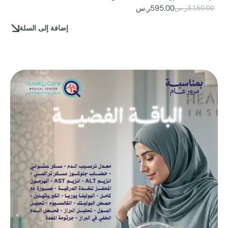
595.00
ر.س
3,150.00
ر.س
إضافة إلى السلة