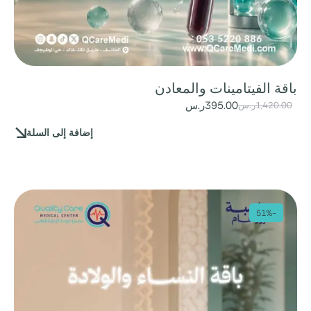
باقة الفيتامينات والمعادن
395.00
ر.س
1,420.00
ر.س
إضافة إلى السلة
-51%