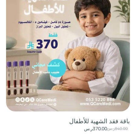
باقة فقد الشهية للأطفال
370.00
ر.س
840.00
ر.س