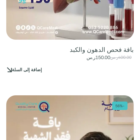
باقة فحص الدهون والكبد
150.00
ر.س
400.00
ر.س
إضافة إلى السلة
-56%