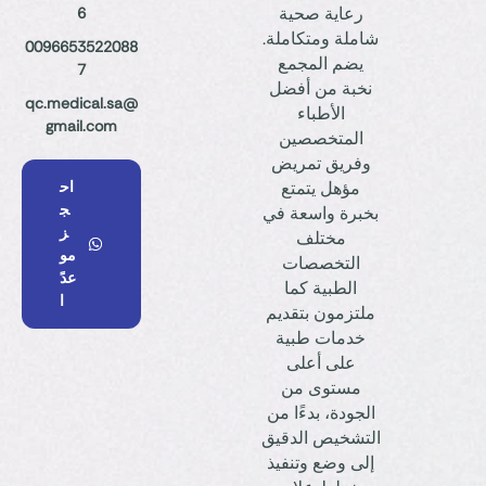
رعاية صحية
6
شاملة ومتكاملة.
0096653522088
يضم المجمع
7
نخبة من أفضل
qc.medical.sa@
الأطباء
gmail.com
المتخصصين
وفريق تمريض
مؤهل يتمتع
اح
ج
بخبرة واسعة في
ز
مختلف
مو
التخصصات
عدً
الطبية كما
ا
ملتزمون بتقديم
خدمات طبية
على أعلى
مستوى من
الجودة، بدءًا من
التشخيص الدقيق
إلى وضع وتنفيذ