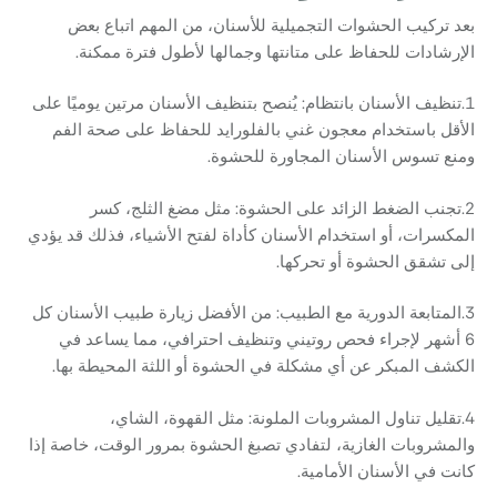
بعد تركيب الحشوات التجميلية للأسنان، من المهم اتباع بعض
الإرشادات للحفاظ على متانتها وجمالها لأطول فترة ممكنة.
1.تنظيف الأسنان بانتظام: يُنصح بتنظيف الأسنان مرتين يوميًا على
الأقل باستخدام معجون غني بالفلورايد للحفاظ على صحة الفم
ومنع تسوس الأسنان المجاورة للحشوة.
2.تجنب الضغط الزائد على الحشوة: مثل مضغ الثلج، كسر
المكسرات، أو استخدام الأسنان كأداة لفتح الأشياء، فذلك قد يؤدي
إلى تشقق الحشوة أو تحركها.
3.المتابعة الدورية مع الطبيب: من الأفضل زيارة طبيب الأسنان كل
6 أشهر لإجراء فحص روتيني وتنظيف احترافي، مما يساعد في
الكشف المبكر عن أي مشكلة في الحشوة أو اللثة المحيطة بها.
4.تقليل تناول المشروبات الملونة: مثل القهوة، الشاي،
والمشروبات الغازية، لتفادي تصبغ الحشوة بمرور الوقت، خاصة إذا
كانت في الأسنان الأمامية.