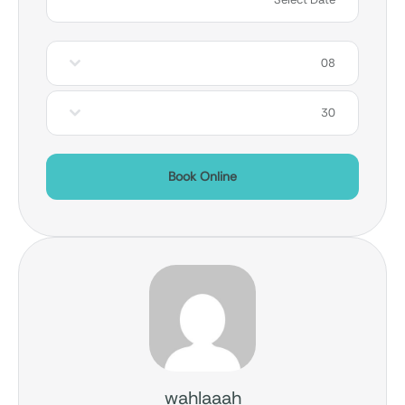
08
30
Book Online
wahlaaah