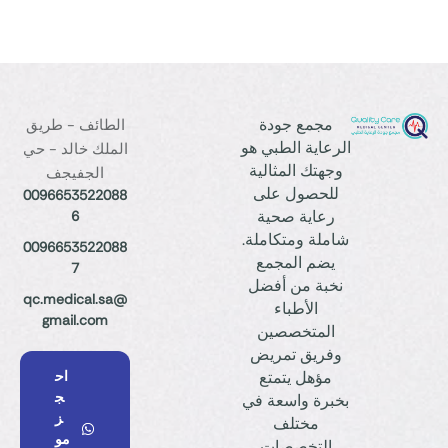
مجمع جودة
الطائف - طريق
الرعاية الطبي هو
الملك خالد - حي
وجهتك المثالية
الجفيجف
للحصول على
0096653522088
رعاية صحية
6
شاملة ومتكاملة.
0096653522088
يضم المجمع
7
نخبة من أفضل
qc.medical.sa@
الأطباء
gmail.com
المتخصصين
وفريق تمريض
مؤهل يتمتع
اح
ج
بخبرة واسعة في
ز
مختلف
مو
التخصصات